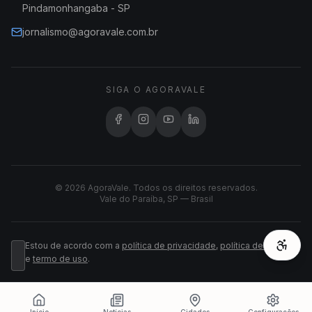
Pindamonhangaba - SP
jornalismo@agoravale.com.br
SIGA O AGORAVALE
© 2026 AgoraVale. Todos os direitos reservados.
Vale do Paraíba, SP — Brasil
Estou de acordo com a
política de privacidade
,
política de cookies
e
termo de uso
.
Início
Notícias
Cidades
Configurações