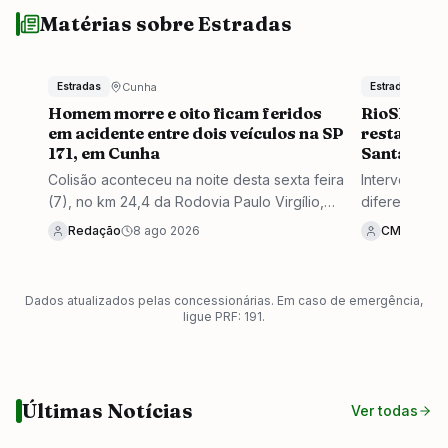
Matérias sobre Estradas
Cunha
C
Estradas
Estradas
Homem morre e oito ficam feridos
RioSP ava
em acidente entre dois veículos na SP
restauraçã
171, em Cunha
Santa Cruz
Colisão aconteceu na noite desta sexta feira
Intervençõe
(7), no km 24,4 da Rodovia Paulo Virgílio,
diferentes t
no sentido Guaratinguetá
concluídas e
Redação
8 ago 2026
CMC
7 a
Dados atualizados pelas concessionárias. Em caso de emergência,
ligue PRF: 191.
Últimas Notícias
Ver todas