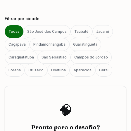
Filtrar por cidade:
Todas
São José dos Campos
Taubaté
Jacareí
Caçapava
Pindamonhangaba
Guaratinguetá
Caraguatatuba
São Sebastião
Campos do Jordão
Lorena
Cruzeiro
Ubatuba
Aparecida
Geral
🧠
Pronto para o desafio?