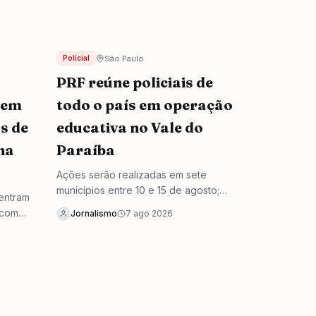
 de
São Paulo
Policial
PRF reúne policiais de
tem
todo o país em operação
s de
educativa no Vale do
na
Paraíba
Ações serão realizadas em sete
municípios entre 10 e 15 de agosto;
 entram
programação inclui atividades em
 com
Jornalismo
7 ago 2026
escolas, rodovias e empresas.
 final