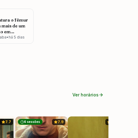
789
ratura o fêmur
 mais de um
do em
ngaba
aba
•
há 5 dias
Ver horários
Ver hor
7.7
7.9
7.1
6
sessões
Águas M
Terror
Thrill