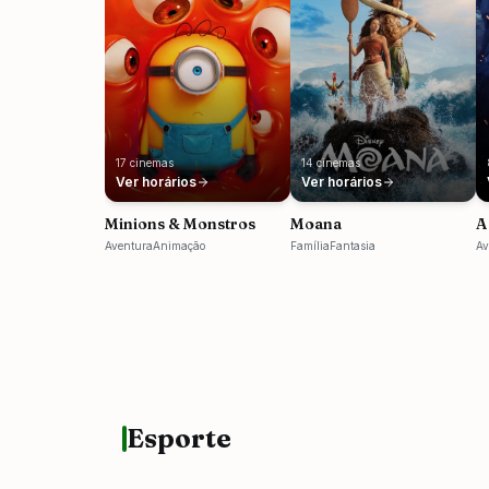
17
cinemas
14
cinemas
Ver horários
Ver horários
Minions & Monstros
Moana
A
Aventura
Animação
Família
Fantasia
Av
Esporte