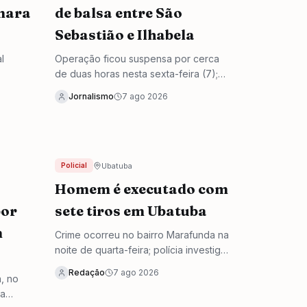
mara
de balsa entre São
Sebastião e Ilhabela
l
Operação ficou suspensa por cerca
de duas horas nesta sexta-feira (7);
a
outras três travessias do litoral paulista
Jornalismo
7 ago 2026
ara
também estão paralisadas.
s
Ubatuba
Policial
Homem é executado com
por
sete tiros em Ubatuba
m
Crime ocorreu no bairro Marafunda na
noite de quarta-feira; polícia investiga
desentendimentos anteriores e busca
Redação
7 ago 2026
a, no
pelo principal suspeito, que foi visto
ia
fugindo do local.