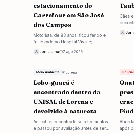
estacionamento do
Taub
Carrefour em São José
Cães e
encont
dos Campos
evento
Jorn
Motorista, de 83 anos, ficou ferido e
das Na
foi levado ao Hospital Vivalle;
passageira, de 82, não precisou de
Jornalismo
7 ago 2026
atendimento.
Lorena
Meio Ambiente
Policial
Lobo-guará é
Quat
encontrado dentro da
pres
UNISAL de Lorena e
crac
devolvido à natureza
Pin
Animal foi encontrado sem ferimentos
Aborda
e passou por avaliação antes de ser
após p