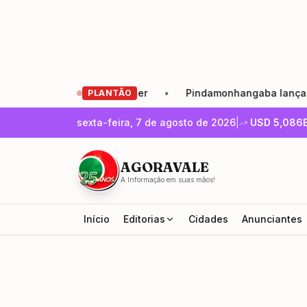
er
•
Pindamonhangaba lança Agosto Lilás com reforço da r
PLANTÃO
sexta-feira, 7 de agosto de 2026
|
USD
5,086
Pindamonhangaba
POLÍTICA
Pindamonhangaba la
AGORAVALE
com reforço da rede 
A Informação em suas mãos!
de 540 dias sem femi
Início
Editorias
Cidades
Anunciantes
Mauro Junior
7 ago 2026