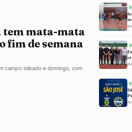
E
In
se
 tem mata-mata
no fim de semana
E
Fe
cr
m em campo sábado e domingo, com
E
Sã
Pa