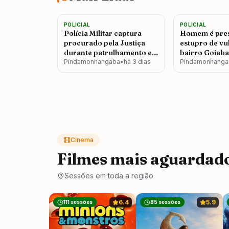
2.314
POLICIAL
POLICIAL
1
2
Polícia Militar captura
Homem é pre
procurado pela Justiça
estupro de vu
durante patrulhamento em
bairro Goiaba
Pindamonhangaba
Pindamonhangaba
•
há 3 dias
Pindamonha
Pindamonhanga
Cinema
Filmes mais aguardad
Sessões em toda a região
6.4
5.9
111
sessões
85
sessões