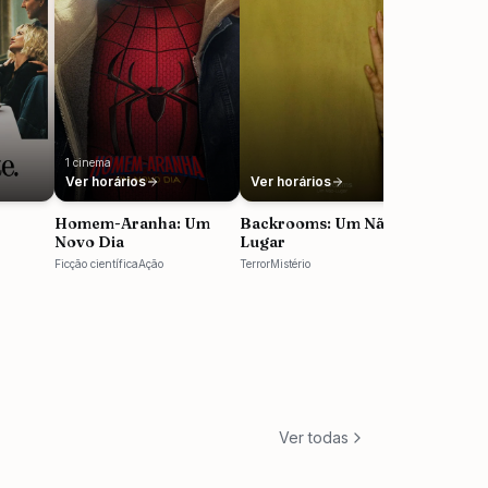
1
cinema
Ver horários
Ver horários
Homem-Aranha: Um
Backrooms: Um Não-
Novo Dia
Lugar
Ficção científica
Ação
Terror
Mistério
Ver todas