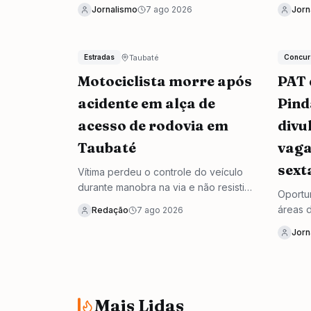
solto em uma área adequada.
corren
Jornalismo
7 ago 2026
Jorn
residên
Taubaté
Estradas
Concur
Motociclista morre após
PAT 
acidente em alça de
Pin
acesso de rodovia em
divu
Taubaté
vaga
sexta
Vítima perdeu o controle do veículo
durante manobra na via e não resistiu
Oportu
aos ferimentos; Polícia Científica foi
áreas 
Redação
7 ago 2026
acionada para perícia no local.
diferen
Jorn
exigênc
Mais Lidas