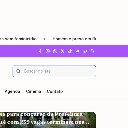
mem é preso em flagrante por agredir companheira e causar fe
Agenda
Cinema
Contato
 & EMPREGO
es para concurso da Prefeitura
até com 239 vagas terminam neste