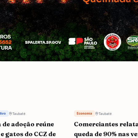
Taubaté
Taubaté
tivo
Economia
a de adoção reúne
Comerciantes rela
 e gatos do CCZ de
queda de 90% nas v