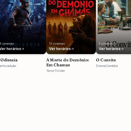
8
cinemas
13
cinemas
5
cinemas
Ver horários
Ver horários
Ver horários
 Odisseia
A Morte do Demônio:
O Convite
Em Chamas
entura
Ação
Drama
Comédia
Terror
Thriller