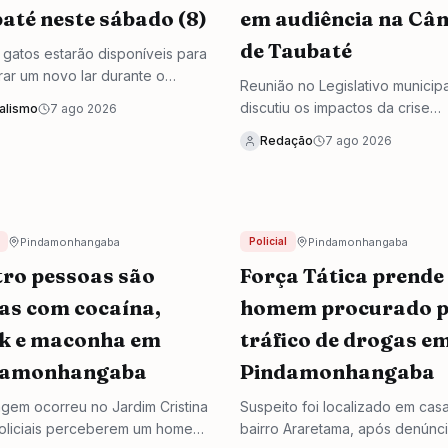
até neste sábado (8)
em audiência na Câ
de Taubaté
 gatos estarão disponíveis para
rar um novo lar durante o
Reunião no Legislativo municipa
, que será realizado no Jardim
discutiu os impactos da crise
alismo
7 ago 2026
ções.
econômica no setor varejista d
Redação
7 ago 2026
cidade e buscou alternativas p
reverter o cenário negativo do
últimos meses.
Pindamonhangaba
Pindamonhangaba
Policial
ro pessoas são
Força Tática prende
as com cocaína,
homem procurado 
k e maconha em
tráfico de drogas e
damonhangaba
Pindamonhangaba
gem ocorreu no Jardim Cristina
Suspeito foi localizado em cas
oliciais perceberem um homem
bairro Araretama, após denúnc