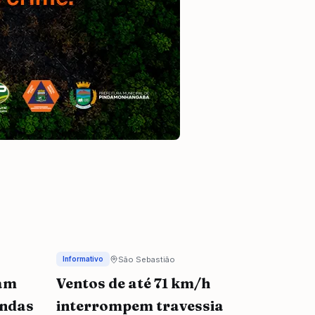
São Sebastião
Informativo
tam
Ventos de até 71 km/h
endas
interrompem travessia