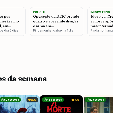
1.380
934
POLICIAL
INFORMATIVO
3
4
so por
Operação da DEIC prende
Idoso cai, f
lnerável no
quatro e apreende drogas
e morre após
l, em
e arma em
mês interna
ngaba
ba
•
há 5 dias
Pindamonhangaba
Pindamonhangaba
•
há 1 dia
Pindamonha
Pindamonhang
os da semana
8.0
7.9
52
sessões
46
sessões
12
sessões