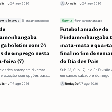
do para dentro de uma
indicar que havia um mandado
alismo
7 ago 2026
Jornalismo
7 ago 2026
cia.
prisão contra ele.
Pindamonhangaba
Pindamonhangaba
sos & Emprego
Esporte
de
Futebol amador de
damonhangaba
Pindamonhangaba 
lga boletim com 74
mata-mata e quarta
s de emprego nesta
final no fim de sema
-feira (7)
do Dia dos Pais
nidades abrangem diversas
Sub-13, Sub-17, 1ª e 3ª Divisão
de atuação com opções para
em campo sábado e domingo,
tes níveis de escolaridade e
direito a mata-mata e quartas de
alismo
7 ago 2026
Redação
7 ago 2026
ia de experiência na região.