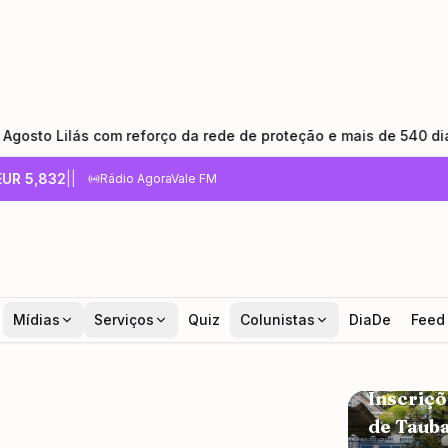
ede de proteção e mais de 540 dias sem feminicídio
•
Ho
EUR
5,832
|
|
Rádio AgoraVale FM
nça Agosto Lilás
de proteção e mais
nicídio
Mídias
Serviços
Quiz
Colunistas
DiaDe
Feed
CONCURSOS
Inscriçõ
de Taub