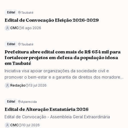
Taubaté
Edital
Edital de Convocação Eleição 2026-2029
CMC
6 ago 2026
Taubaté
Edital
Prefeitura abre edital com mais de R$ 654 mil para
fortalecer projetos em defesa da população idosa
em Taubaté
Iniciativa visa apoiar organizações da sociedade civil e
promover o bem-estar e a garantia de direitos dos moradores
da terceira idade no município paulista.
Redação
13 jul 2026
Aparecida
Edital
Edital de Alteração Estatutária 2026
Edital de Convocação - Assembleia Geral Extraordinária
CMC
10 jul 2026