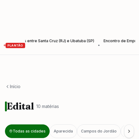
Santos entre Santa Cruz (RJ) e Ubatuba (SP)
Encontro de Empreendedo
•
PLANTÃO
Início
Edital
10
matéria
s
Todas as cidades
Aparecida
Campos do Jordão
Caragu