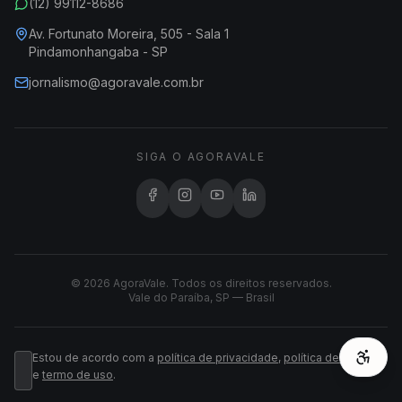
(12) 99112-8686
Av. Fortunato Moreira, 505 - Sala 1
Pindamonhangaba - SP
jornalismo@agoravale.com.br
SIGA O AGORAVALE
© 2026 AgoraVale. Todos os direitos reservados.
Vale do Paraíba, SP — Brasil
Estou de acordo com a
política de privacidade
,
política de cookies
e
termo de uso
.