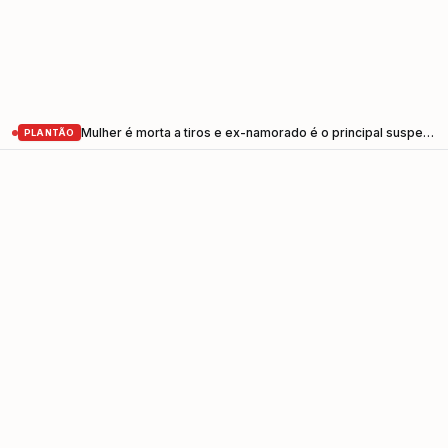
Mulher é morta a tiros e ex-namorado é o principal suspeito em Pindamonhangaba
PLANTÃO