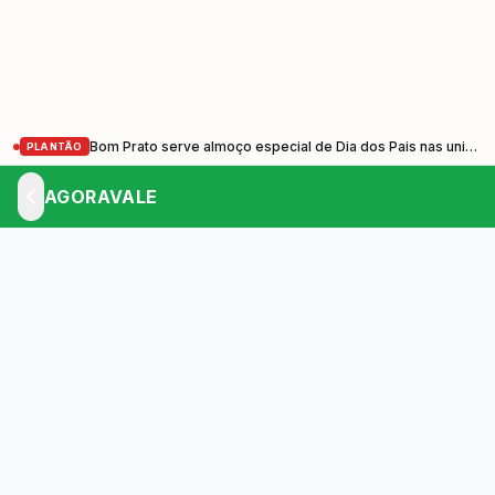
Bom Prato serve almoço especial de Dia dos Pais nas unidades do Vale do Paraíba nesta sexta-feira (7)
PLANTÃO
AGORAVALE