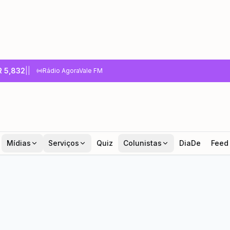
R
5,832
|
|
Rádio AgoraVale FM
Mídias
Serviços
Quiz
Colunistas
DiaDe
Feed