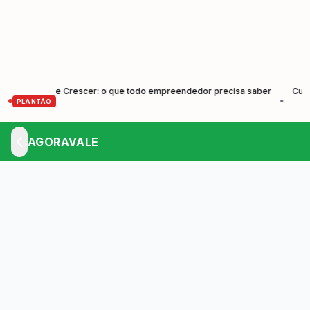
ender e Crescer: o que todo empreendedor precisa saber
Cunha for
•
PLANTÃO
AGORAVALE