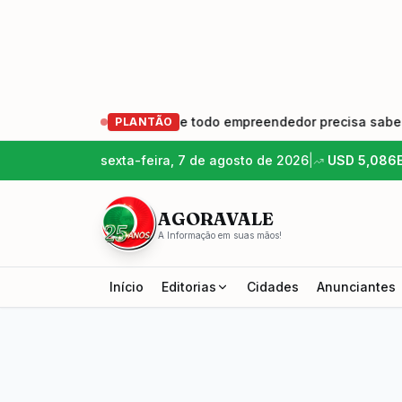
er e Crescer: o que todo empreendedor precisa saber
•
PLANTÃO
sexta-feira, 7 de agosto de 2026
|
USD
5,086
AGORAVALE
A Informação em suas mãos!
Início
Editorias
Cidades
Anunciantes