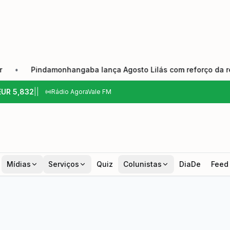
Pindamonhangaba lança Agosto Lilás com reforço da rede de pro
EUR
5,832
|
|
Rádio AgoraVale FM
Mídias
Serviços
Quiz
Colunistas
DiaDe
Feed