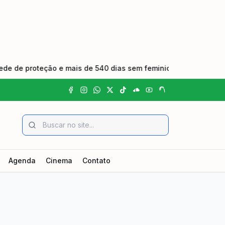
teção e mais de 540 dias sem feminicídio
•
Cunha forma 
Agenda
Cinema
Contato