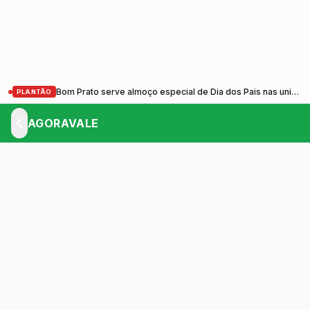
Bom Prato serve almoço especial de Dia dos Pais nas unidades do Vale do Paraíba nesta sexta-feira (7)
PLANTÃO
AGORAVALE