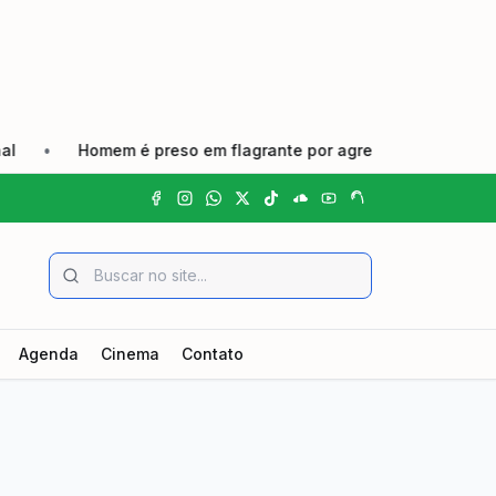
m é preso em flagrante por agredir companheira e causar feri
Agenda
Cinema
Contato