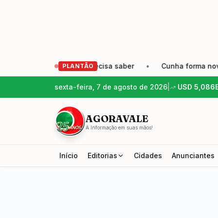
reendedor precisa saber
•
Cunha forma nova geração de p
PLANTÃO
sexta-feira, 7 de agosto de 2026
|
USD
5,086
AGORAVALE
A Informação em suas mãos!
Início
Editorias
Cidades
Anunciantes