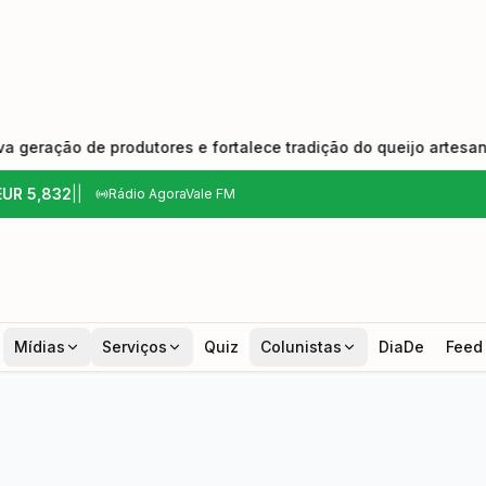
rodutores e fortalece tradição do queijo artesanal
•
Home
EUR
5,832
|
|
Rádio AgoraVale FM
Mídias
Serviços
Quiz
Colunistas
DiaDe
Feed