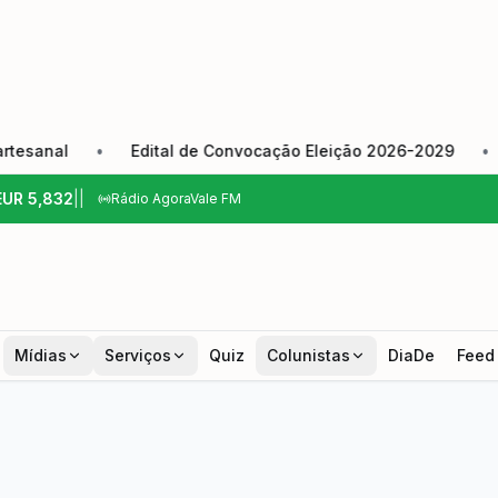
l
•
Edital de Convocação Eleição 2026-2029
•
Câmar
EUR
5,832
|
|
Rádio AgoraVale FM
Mídias
Serviços
Quiz
Colunistas
DiaDe
Feed