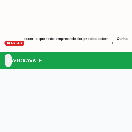
r e Crescer: o que todo empreendedor precisa saber
Cunha forma no
•
PLANTÃO
AGORAVALE