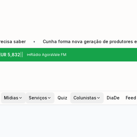
ber
•
Cunha forma nova geração de produtores e fortalece
EUR
5,832
|
|
Rádio AgoraVale FM
Mídias
Serviços
Quiz
Colunistas
DiaDe
Feed