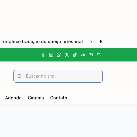
 tradição do queijo artesanal
•
Edital de Convocação El
Agenda
Cinema
Contato