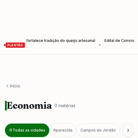
tores e fortalece tradição do queijo artesanal
Edital de Convocação 
•
PLANTÃO
Início
Economia
0
matéria
s
Todas as cidades
Aparecida
Campos do Jordão
Caragu