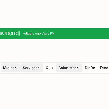
6
EUR
5,832
|
|
Rádio AgoraVale FM
Mídias
Serviços
Quiz
Colunistas
DiaDe
Feed