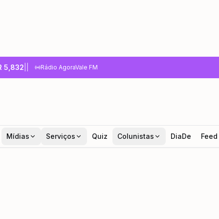
R
5,832
|
|
Rádio AgoraVale FM
Mídias
Serviços
Quiz
Colunistas
DiaDe
Feed