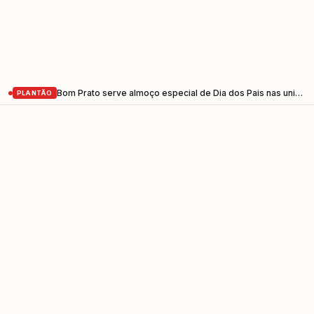
Bom Prato serve almoço especial de Dia dos Pais nas unidades do Vale do Paraíba nesta sexta-feira (7)
PLANTÃO