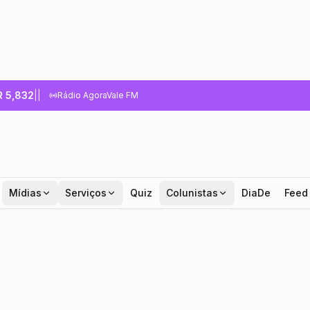
R
5,832
|
|
Rádio AgoraVale FM
Mídias
Serviços
Quiz
Colunistas
DiaDe
Feed