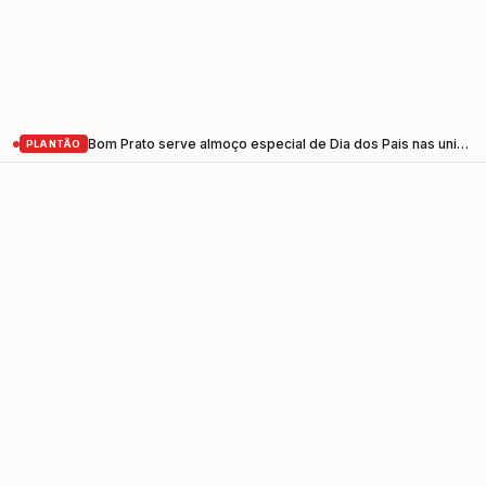
Bom Prato serve almoço especial de Dia dos Pais nas unidades do Vale do Paraíba nesta sexta-feira (7)
PLANTÃO