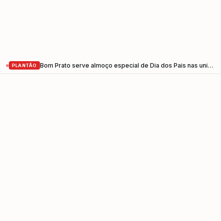
Bom Prato serve almoço especial de Dia dos Pais nas unidades do Vale do Paraíba nesta sexta-feira (7)
PLANTÃO