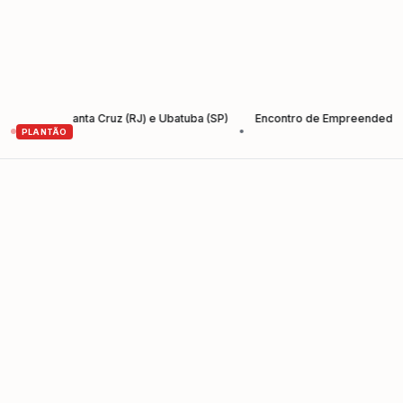
ntre Santa Cruz (RJ) e Ubatuba (SP)
Encontro de Empreendedores – E
•
PLANTÃO