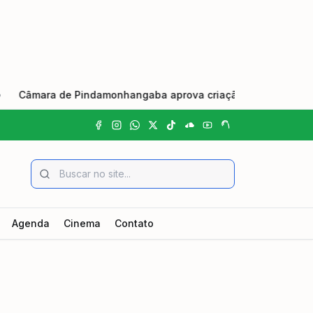
mara de Pindamonhangaba aprova criação do Dia Municipal do J
Agenda
Cinema
Contato