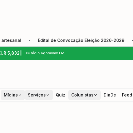
anal
•
Edital de Convocação Eleição 2026-2029
•
Câ
EUR
5,832
|
|
Rádio AgoraVale FM
Mídias
Serviços
Quiz
Colunistas
DiaDe
Feed