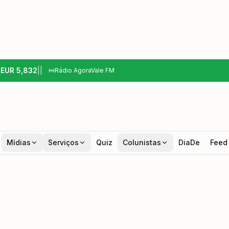
6
EUR
5,832
|
|
Rádio AgoraVale FM
Mídias
Serviços
Quiz
Colunistas
DiaDe
Feed