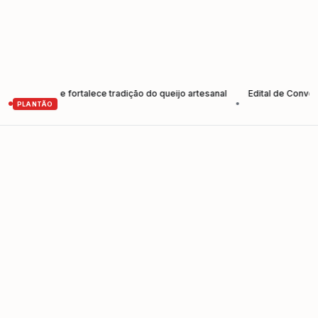
tores e fortalece tradição do queijo artesanal
Edital de Convocação
•
PLANTÃO