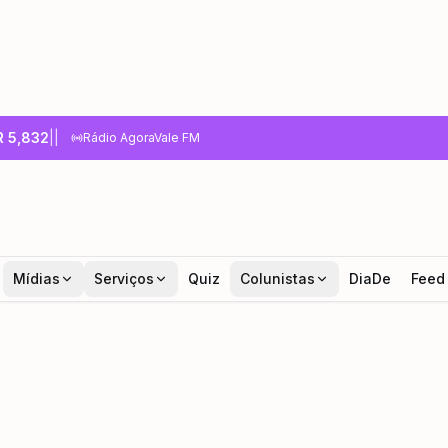
R
5,832
|
|
Rádio AgoraVale FM
Mídias
Serviços
Quiz
Colunistas
DiaDe
Feed