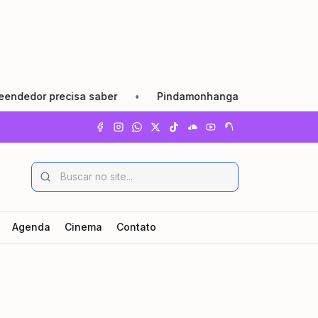
ecisa saber
•
Pindamonhangaba lança Agosto Lilás com ref
Agenda
Cinema
Contato