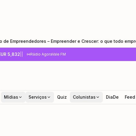
ndedores – Empreender e Crescer: o que todo empreendedor pr
EUR
5,832
|
|
Rádio AgoraVale FM
Mídias
Serviços
Quiz
Colunistas
DiaDe
Feed