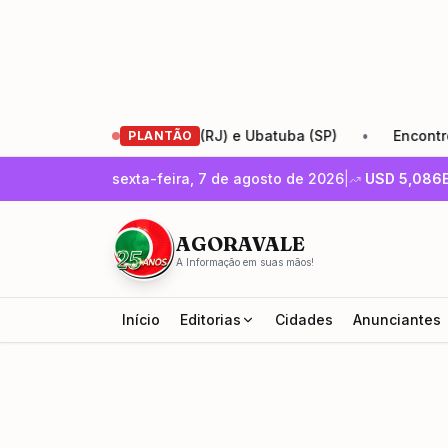
tre Santa Cruz (RJ) e Ubatuba (SP)
•
Encontro de Empree
PLANTÃO
sexta-feira, 7 de agosto de 2026
|
USD
5,086
AGORAVALE
A Informação em suas mãos!
Início
Editorias
Cidades
Anunciantes