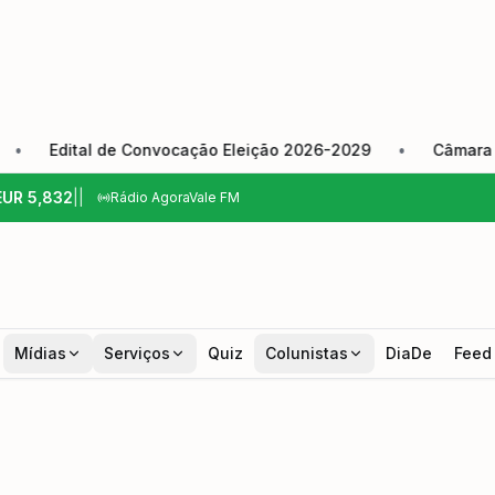
ital de Convocação Eleição 2026-2029
•
Câmara de Pinda
EUR
5,832
|
|
Rádio AgoraVale FM
Mídias
Serviços
Quiz
Colunistas
DiaDe
Feed