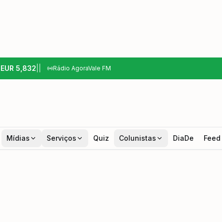
6
EUR
5,832
|
|
Rádio AgoraVale FM
Mídias
Serviços
Quiz
Colunistas
DiaDe
Feed