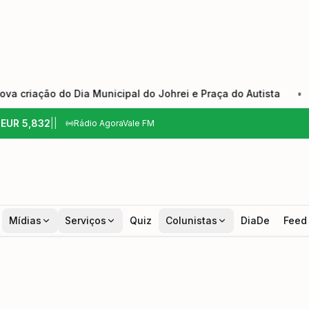
 do Dia Municipal do Johrei e Praça do Autista
•
Bom Pr
6
EUR
5,832
|
|
Rádio AgoraVale FM
Mídias
Serviços
Quiz
Colunistas
DiaDe
Feed