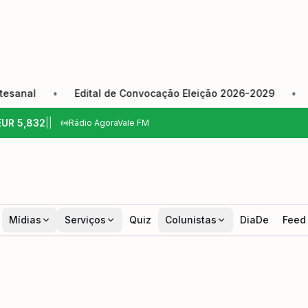
•
Edital de Convocação Eleição 2026-2029
•
Câmara 
EUR
5,832
|
|
Rádio AgoraVale FM
Mídias
Serviços
Quiz
Colunistas
DiaDe
Feed