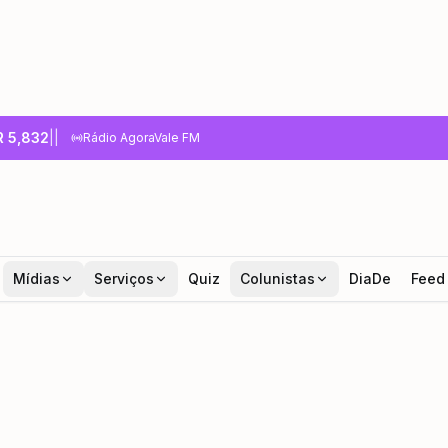
R
5,832
|
|
Rádio AgoraVale FM
Mídias
Serviços
Quiz
Colunistas
DiaDe
Feed