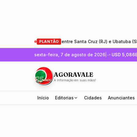
 da Rio-Santos entre Santa Cruz (RJ) e Ubatuba (SP)
•
En
PLANTÃO
sexta-feira, 7 de agosto de 2026
|
USD
5,086
AGORAVALE
A Informação em suas mãos!
Início
Editorias
Cidades
Anunciantes