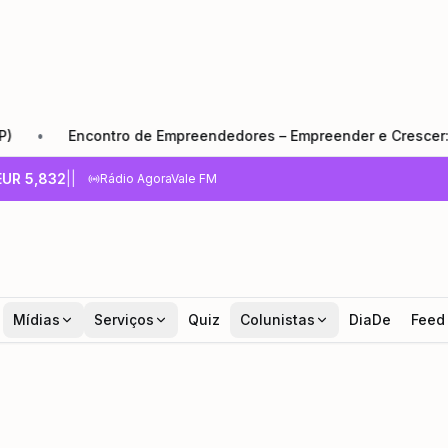
contro de Empreendedores – Empreender e Crescer: o que todo
EUR
5,832
|
|
Rádio AgoraVale FM
Mídias
Serviços
Quiz
Colunistas
DiaDe
Feed