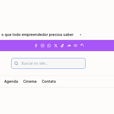
 empreendedor precisa saber
•
Pindamonhangaba lança Ago
Agenda
Cinema
Contato