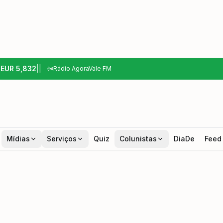
6
EUR
5,832
|
|
Rádio AgoraVale FM
Mídias
Serviços
Quiz
Colunistas
DiaDe
Feed