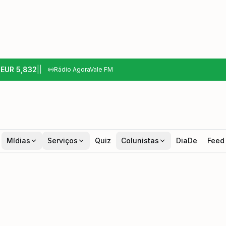
6
EUR
5,832
|
|
Rádio AgoraVale FM
Mídias
Serviços
Quiz
Colunistas
DiaDe
Feed