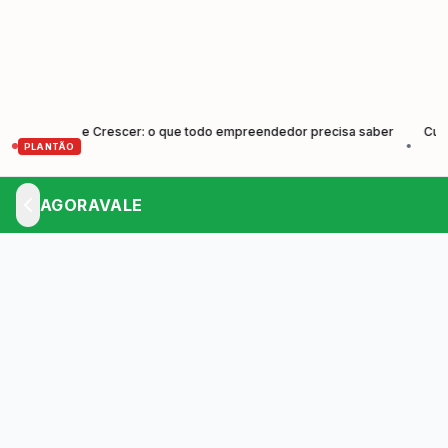
eender e Crescer: o que todo empreendedor precisa saber
Cunha for
•
PLANTÃO
AGORAVALE