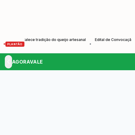
s e fortalece tradição do queijo artesanal
Edital de Convocação Ele
•
PLANTÃO
AGORAVALE