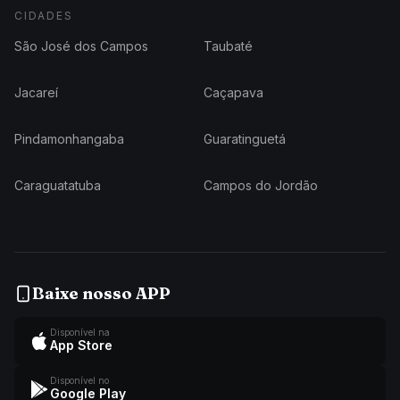
CIDADES
São José dos Campos
Taubaté
Jacareí
Caçapava
Pindamonhangaba
Guaratinguetá
Caraguatatuba
Campos do Jordão
Baixe nosso APP
Disponível na
App Store
Disponível no
Google Play