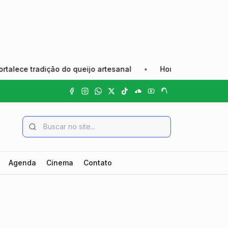
e tradição do queijo artesanal
•
Homem é preso em flagra
Agenda
Cinema
Contato