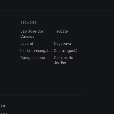
CIDADES
São José dos
Taubaté
Campos
Jacareí
Caçapava
Pindamonhangaba
Guaratinguetá
Caraguatatuba
Campos do
Jordão
2300