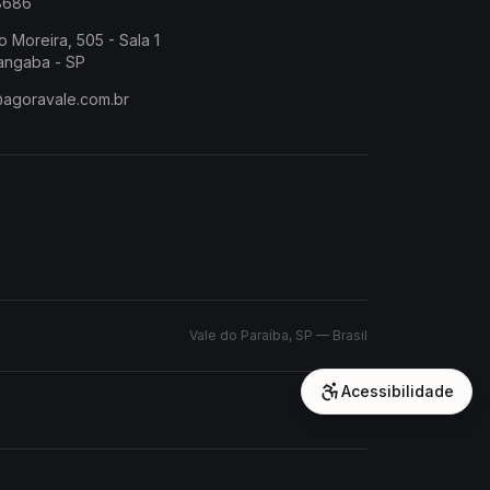
-8686
o Moreira, 505 - Sala 1
angaba - SP
@agoravale.com.br
Vale do Paraíba, SP — Brasil
Acessibilidade