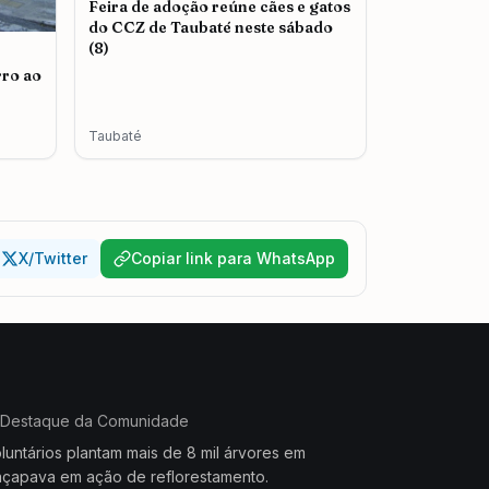
Feira de adoção reúne cães e gatos
do CCZ de Taubaté neste sábado
(8)
rro ao
Taubaté
X/Twitter
Copiar link para WhatsApp
Destaque da Comunidade
luntários plantam mais de 8 mil árvores em
çapava em ação de reflorestamento.