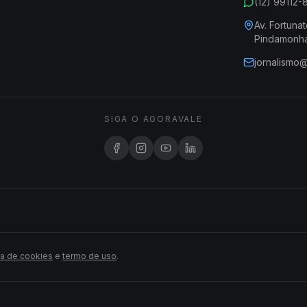
(12) 99112
Av. Fortunat
Pindamonh
jornalismo
SIGA O AGORAVALE
ca de cookies
e
termo de uso
.