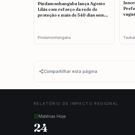
Inscr
Pindamonhangaba lança Agosto
Prefe
Lilás com reforço da rede de
vagas
proteção e mais de 540 dias sem
feminicídio
Pindamonhangaba
Tauba
Compartilhar esta página
RELATÓRIO DE IMPACTO REGIONAL
Matérias Hoje
24