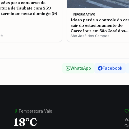
ições para concurso da
itura de Taubaté com 239
 terminam neste domingo (9)
INFORMATIVO
Idoso perde o controle do ca
sair do estacionamento do
Carrefour em São José dos
té
Campos
São José dos Campos
WhatsApp
Facebook
Temperatura Vale
18°C
Vo
Ca