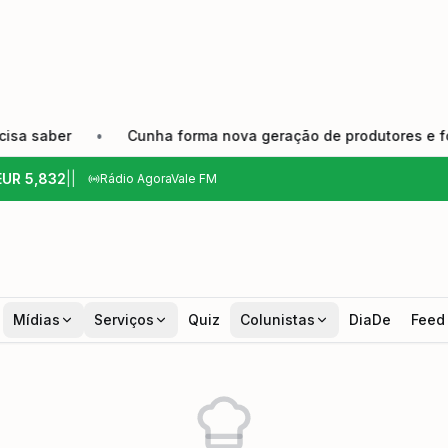
aber
•
Cunha forma nova geração de produtores e fortalec
EUR
5,832
|
|
Rádio AgoraVale FM
Mídias
Serviços
Quiz
Colunistas
DiaDe
Feed