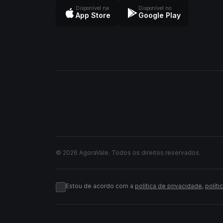
Disponível na
Disponível no
App Store
Google Play
© 2026 AgoraVale. Todos os direitos reservados.
Estou de acordo com a
política de privacidade
,
políti