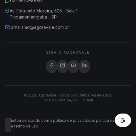
(12) 99112-8686
Av. Fortunato Moreira, 505 - Sala 1
Pindamonhangaba - SP
jornalismo@agoravale.com.br
SIGA O AGORAVALE
© 2026 AgoraVale. Todos os direitos reservados.
Vale do Paraíba, SP — Brasil
Estou de acordo com a
política de privacidade
,
política de cookies
e
termo de uso
.