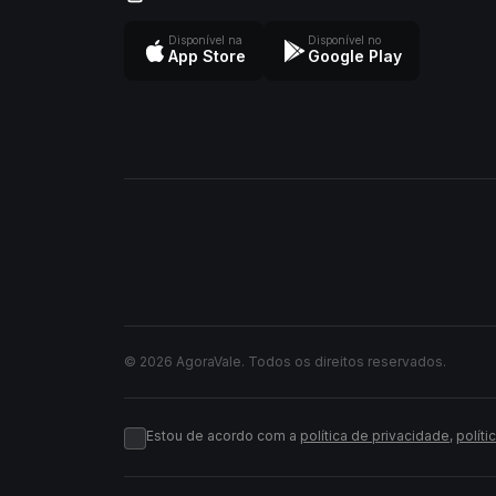
Disponível na
Disponível no
App Store
Google Play
© 2026 AgoraVale. Todos os direitos reservados.
Estou de acordo com a
política de privacidade
,
políti