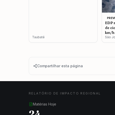
PREV
EDP r
de ci
km/h 
Taubaté
São J
Compartilhar esta página
RELATÓRIO DE IMPACTO REGIONAL
Matérias Hoje
24