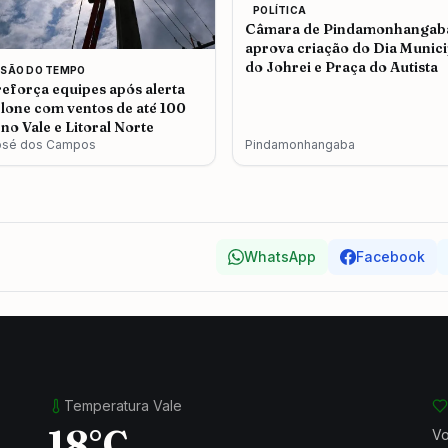
POLÍTICA
Câmara de Pindamonhangab
aprova criação do Dia Munici
do Johrei e Praça do Autista
ISÃO DO TEMPO
eforça equipes após alerta
clone com ventos de até 100
no Vale e Litoral Norte
osé dos Campos
Pindamonhangaba
WhatsApp
Facebook
Temperatura Vale
18°C
Vo