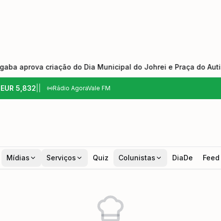
ova criação do Dia Municipal do Johrei e Praça do Autista
6
EUR
5,832
|
|
Rádio AgoraVale FM
Mídias
Serviços
Quiz
Colunistas
DiaDe
Feed