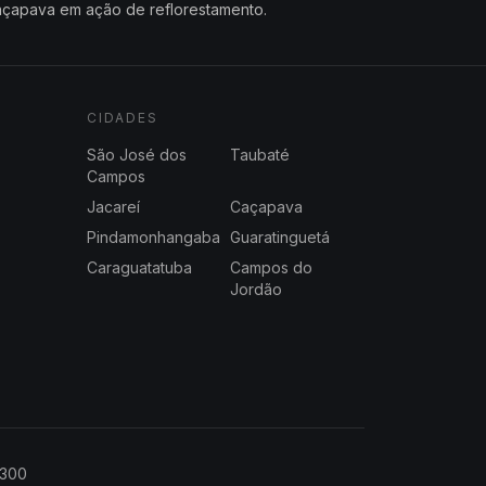
çapava em ação de reflorestamento.
CIDADES
São José dos
Taubaté
Campos
Jacareí
Caçapava
Pindamonhangaba
Guaratinguetá
Caraguatatuba
Campos do
Jordão
2300