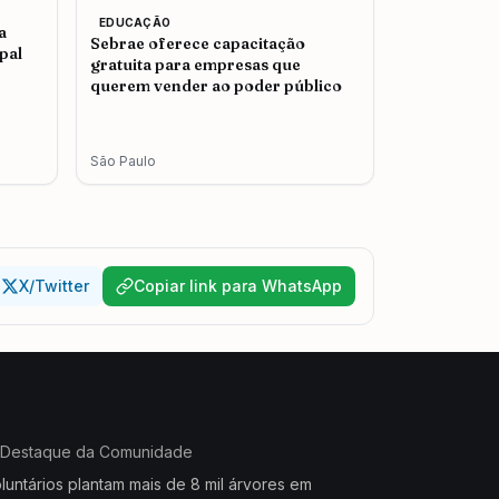
EDUCAÇÃO
a
Sebrae oferece capacitação
pal
gratuita para empresas que
querem vender ao poder público
São Paulo
X/Twitter
Copiar link para WhatsApp
Destaque da Comunidade
luntários plantam mais de 8 mil árvores em