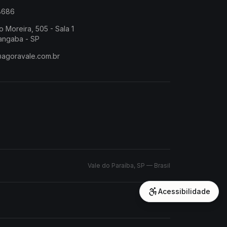
-8686
o Moreira, 505 - Sala 1
angaba - SP
@agoravale.com.br
Vale do Paraíba, SP — Brasil
Acessibilidade