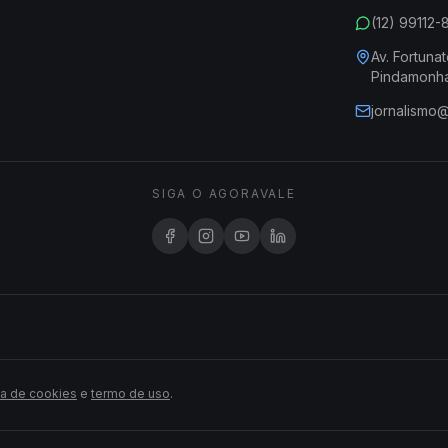
(12) 99112
Av. Fortunat
Pindamonh
jornalismo
SIGA O AGORAVALE
ca de cookies
e
termo de uso
.