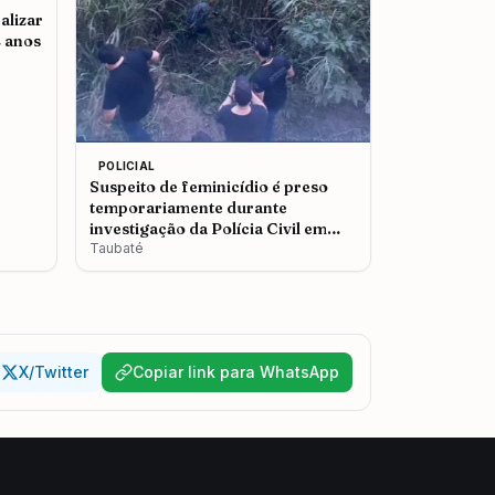
alizar
2 anos
POLICIAL
Suspeito de feminicídio é preso
temporariamente durante
investigação da Polícia Civil em
Taubaté
Taubaté
X/Twitter
Copiar link para WhatsApp