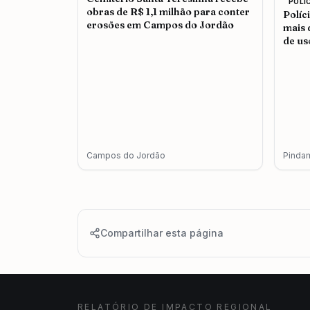
POLI
obras de R$ 1,1 milhão para conter
Políc
erosões em Campos do Jordão
mais 
de us
adul
Campos do Jordão
Pinda
Compartilhar esta página
RELATÓRIO DE IMPACTO REGIONAL