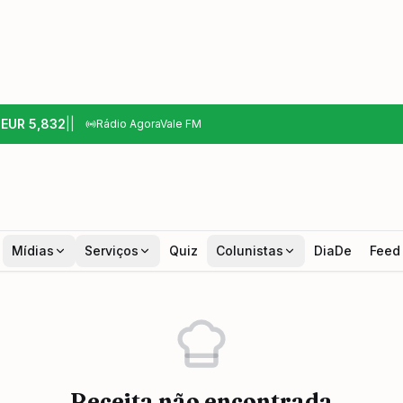
6
EUR
5,832
|
|
Rádio AgoraVale FM
Mídias
Serviços
Quiz
Colunistas
DiaDe
Feed
Receita não encontrada