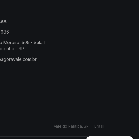
2300
-8686
o Moreira, 505 - Sala 1
angaba - SP
@agoravale.com.br
Vale do Paraíba, SP — Brasil