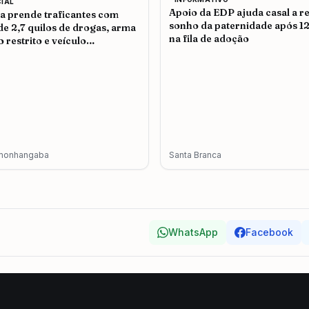
CIAL
Apoio da EDP ajuda casal a re
ia prende traficantes com
sonho da paternidade após 1
de 2,7 quilos de drogas, arma
na fila de adoção
o restrito e veículo
terado em Pindamonhangaba
monhangaba
Santa Branca
WhatsApp
Facebook