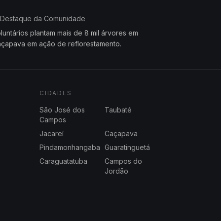
Destaque da Comunidade
luntários plantam mais de 8 mil árvores em
çapava em ação de reflorestamento.
CIDADES
São José dos
Taubaté
Campos
Jacareí
Caçapava
Pindamonhangaba
Guaratinguetá
Caraguatatuba
Campos do
Jordão