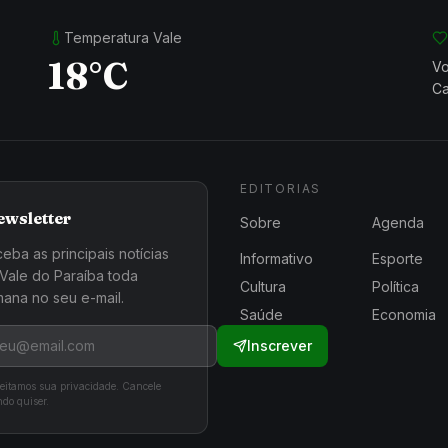
Temperatura Vale
18°C
Vo
Ca
EDITORIAS
ewsletter
Sobre
Agenda
eba as principais notícias
Informativo
Esporte
Vale do Paraíba toda
Cultura
Política
ana no seu e-mail.
Saúde
Economia
Inscrever
eitamos sua privacidade. Cancele
do quiser.