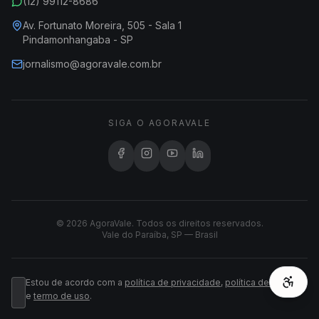
(12) 99112-8686
Av. Fortunato Moreira, 505 - Sala 1
Pindamonhangaba - SP
jornalismo@agoravale.com.br
SIGA O AGORAVALE
© 2026 AgoraVale. Todos os direitos reservados.
Vale do Paraíba, SP — Brasil
Estou de acordo com a
política de privacidade
,
política de cookies
e
termo de uso
.