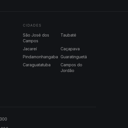
CIDADES
São José dos
Taubaté
Campos
Jacareí
Caçapava
Pindamonhangaba
Guaratinguetá
Caraguatatuba
Campos do
Jordão
2300