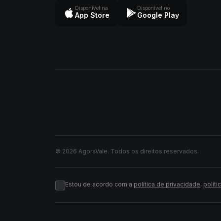
Disponível na
Disponível no
App Store
Google Play
© 2026 AgoraVale. Todos os direitos reservados.
Estou de acordo com a
política de privacidade
,
políti