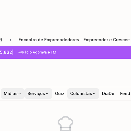
Encontro de Empreendedores – Empreender e Crescer: o que
5,832
|
|
Rádio AgoraVale FM
Mídias
Serviços
Quiz
Colunistas
DiaDe
Feed