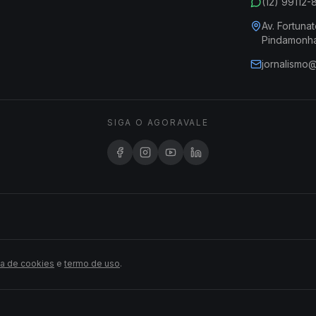
(12) 99112
Av. Fortunat
Pindamonh
jornalismo
SIGA O AGORAVALE
ca de cookies
e
termo de uso
.