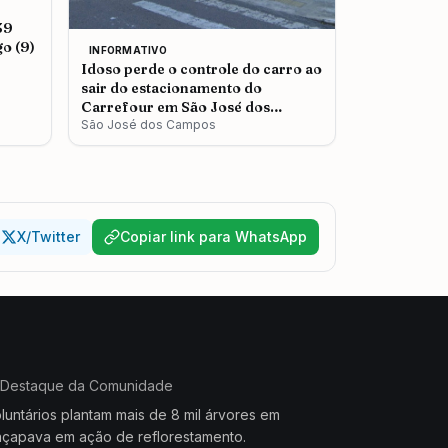
39
o (9)
INFORMATIVO
Idoso perde o controle do carro ao
sair do estacionamento do
Carrefour em São José dos
Campos
São José dos Campos
X/Twitter
Copiar link para WhatsApp
Destaque da Comunidade
luntários plantam mais de 8 mil árvores em
çapava em ação de reflorestamento.