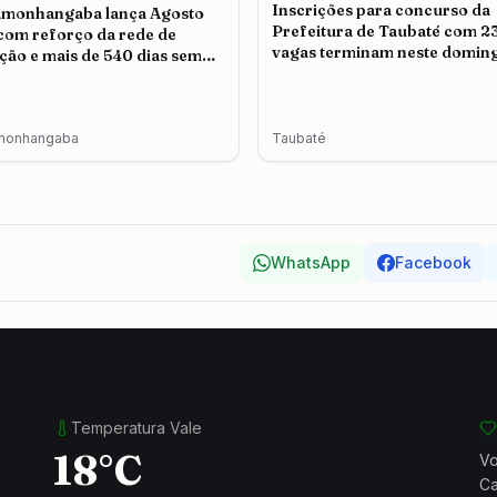
Inscrições para concurso da
amonhangaba lança Agosto
Prefeitura de Taubaté com 2
 com reforço da rede de
vagas terminam neste doming
ção e mais de 540 dias sem
icídio
monhangaba
Taubaté
WhatsApp
Facebook
Temperatura Vale
18°C
Vo
Ca