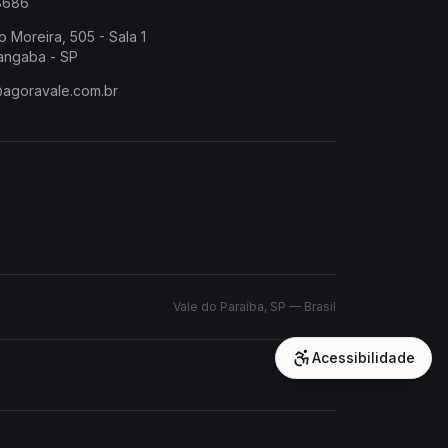
-8686
o Moreira, 505 - Sala 1
angaba - SP
@agoravale.com.br
Vale do Paraíba, SP — Brasil
Acessibilidade