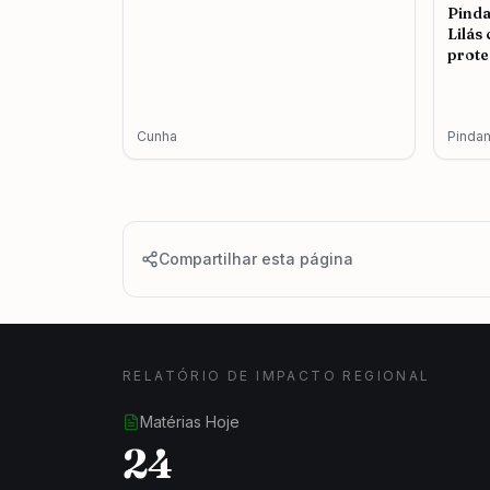
Pind
Lilás
prote
femin
Cunha
Pinda
Compartilhar esta página
RELATÓRIO DE IMPACTO REGIONAL
Matérias Hoje
24