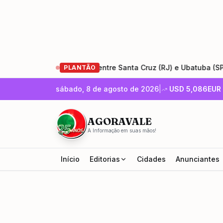
ração da Rio-Santos entre Santa Cruz (RJ) e Ubatuba (SP)
•
PLANTÃO
sábado, 8 de agosto de 2026
|
USD
5,086
EUR
AGORAVALE
A Informação em suas mãos!
Início
Editorias
Cidades
Anunciantes