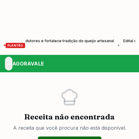
o de produtores e fortalece tradição do queijo artesanal
Edital de C
•
PLANTÃO
AGORAVALE
Receita não encontrada
A receita que você procura não está disponível.