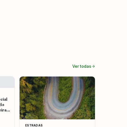
Ver todas
cial
 do
eira
ESTRADAS