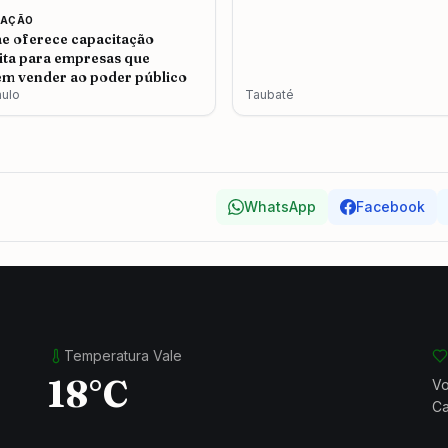
CAÇÃO
e oferece capacitação
ita para empresas que
m vender ao poder público
aulo
Taubaté
WhatsApp
Facebook
Temperatura Vale
18°C
Vo
Ca