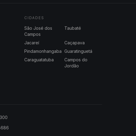
CIDADES
São José dos
Taubaté
Campos
Jacareí
Caçapava
Pindamonhangaba
Guaratinguetá
Caraguatatuba
Campos do
Jordão
2300
-8686