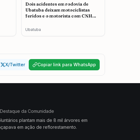
Dois acidentes em rodovia de
Ubatuba deixam motociclistas
feridos e o motorista com CNH
cassada é autuado
Ubatuba
X/Twitter
Copiar link para WhatsApp
Destaque da Comunidade
luntários plantam mais de 8 mil árvores em
çapava em ação de reflorestamento.