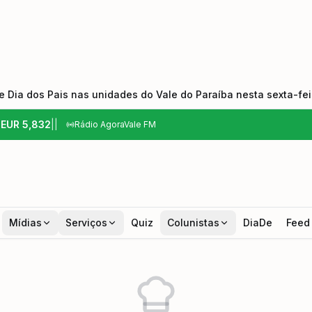
 Dia dos Pais nas unidades do Vale do Paraíba nesta sexta-feir
6
EUR
5,832
|
|
Rádio AgoraVale FM
Mídias
Serviços
Quiz
Colunistas
DiaDe
Feed