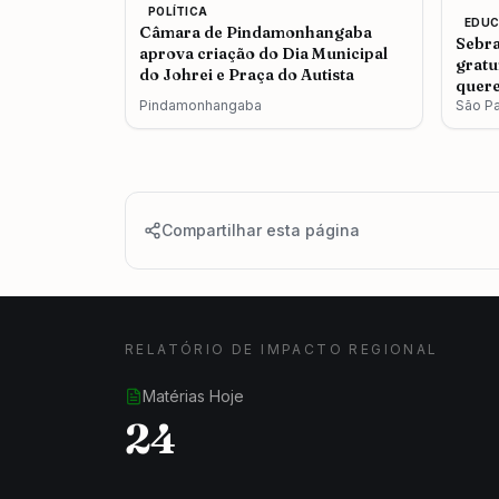
POLÍTICA
EDU
Câmara de Pindamonhangaba
Sebra
aprova criação do Dia Municipal
gratu
do Johrei e Praça do Autista
quere
Pindamonhangaba
São P
Compartilhar esta página
RELATÓRIO DE IMPACTO REGIONAL
Matérias Hoje
24