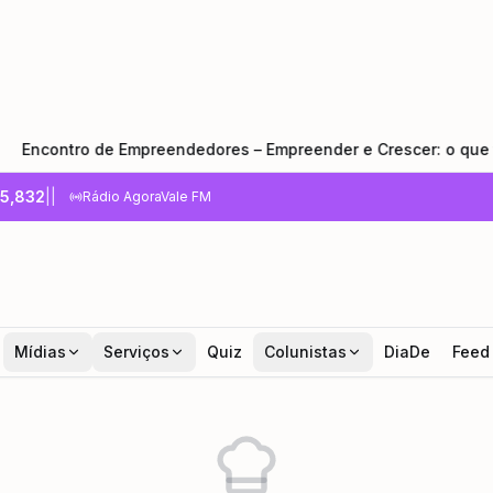
tro de Empreendedores – Empreender e Crescer: o que todo em
5,832
|
|
Rádio AgoraVale FM
Mídias
Serviços
Quiz
Colunistas
DiaDe
Feed