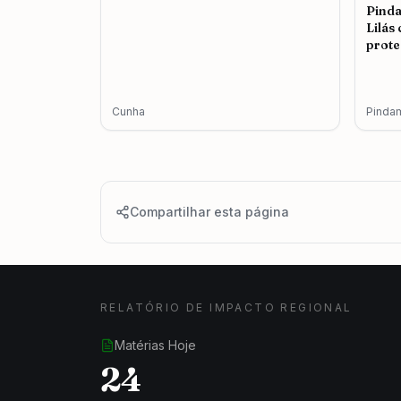
Pind
Lilás
prote
femin
Cunha
Pinda
Compartilhar esta página
RELATÓRIO DE IMPACTO REGIONAL
Matérias Hoje
24