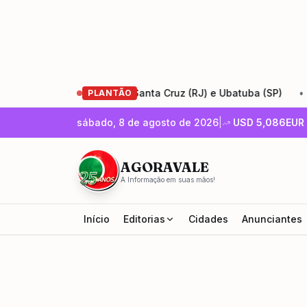
 Rio-Santos entre Santa Cruz (RJ) e Ubatuba (SP)
•
Encon
PLANTÃO
sábado, 8 de agosto de 2026
|
USD
5,086
EUR
AGORAVALE
A Informação em suas mãos!
Início
Editorias
Cidades
Anunciantes