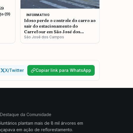
39
o (9)
INFORMATIVO
Idoso perde o controle do carro ao
sair do estacionamento do
Carrefour em São José dos
Campos
São José dos Campos
X/Twitter
Copiar link para WhatsApp
Destaque da Comunidade
luntários plantam mais de 8 mil árvores em
çapava em ação de reflorestamento.