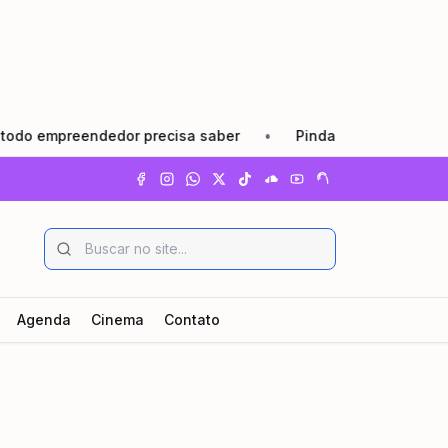
preendedor precisa saber
•
Pindamonhangaba lança Agosto
Agenda
Cinema
Contato