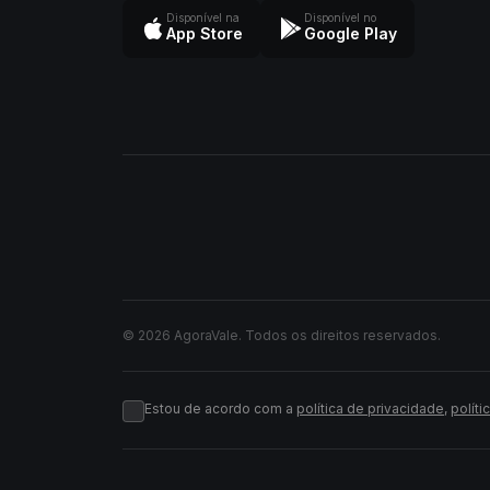
Disponível na
Disponível no
App Store
Google Play
© 2026 AgoraVale. Todos os direitos reservados.
Estou de acordo com a
política de privacidade
,
políti