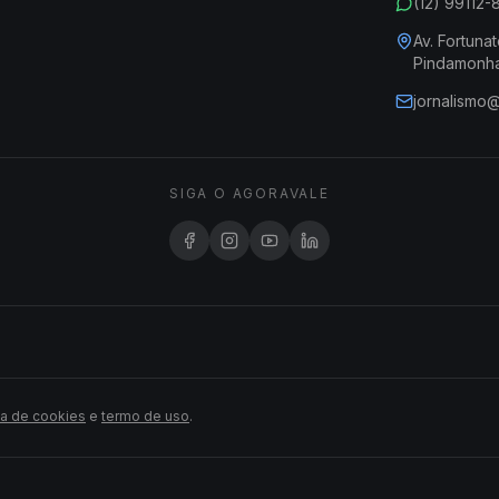
(12) 99112
Av. Fortunat
Pindamonh
jornalismo
SIGA O AGORAVALE
ca de cookies
e
termo de uso
.