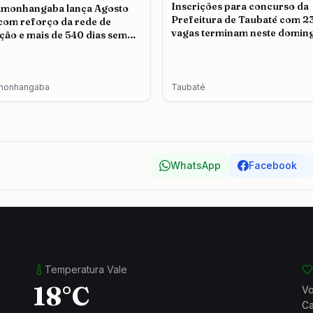
Inscrições para concurso da
amonhangaba lança Agosto
Prefeitura de Taubaté com 2
 com reforço da rede de
vagas terminam neste doming
ção e mais de 540 dias sem
icídio
monhangaba
Taubaté
WhatsApp
Facebook
Temperatura Vale
18°C
Vo
Ca