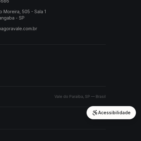
-8686
o Moreira, 505 - Sala 1
angaba - SP
@agoravale.com.br
Vale do Paraíba, SP — Brasil
Acessibilidade