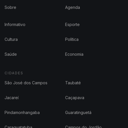
Sobre
Agenda
Informativo
Esporte
Cultura
Política
Saúde
Economia
CIDADES
São José dos Campos
Taubaté
Jacareí
Caçapava
Pindamonhangaba
Guaratinguetá
Caraguatatuba
Campos do Jordão