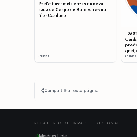
Prefeitura inicia obras da nova
sede do Corpo de Bombeiros no
Alto Cardoso
GAS
Cunha
produ
queij
Cunha
Cunha
Compartilhar esta página
RELATÓRIO DE IMPACTO REGIONAL
Matérias Hoje