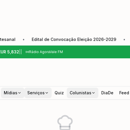
al
•
Edital de Convocação Eleição 2026-2029
•
Câma
EUR
5,832
|
|
Rádio AgoraVale FM
Mídias
Serviços
Quiz
Colunistas
DiaDe
Feed