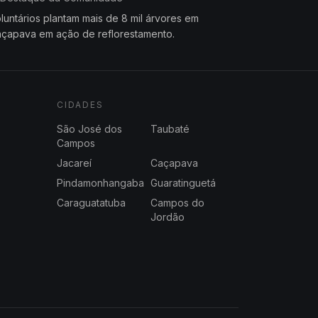
luntários plantam mais de 8 mil árvores em
çapava em ação de reflorestamento.
CIDADES
São José dos
Taubaté
Campos
Jacareí
Caçapava
Pindamonhangaba
Guaratinguetá
Caraguatatuba
Campos do
Jordão