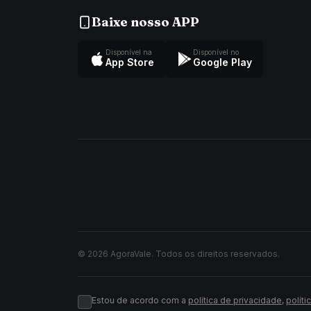
Baixe nosso APP
Disponível na
Disponível no
App Store
Google Play
© 2026 AgoraVale. Todos os direitos reservados.
Estou de acordo com a
política de privacidade
,
políti