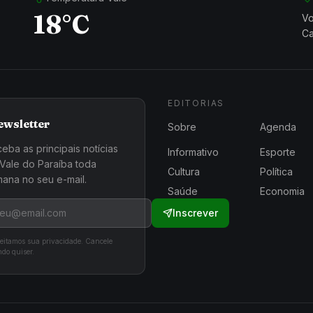
18°C
Vo
Ca
EDITORIAS
ewsletter
Sobre
Agenda
eba as principais notícias
Informativo
Esporte
Vale do Paraíba toda
Cultura
Política
ana no seu e-mail.
Saúde
Economia
Inscrever
eitamos sua privacidade. Cancele
do quiser.