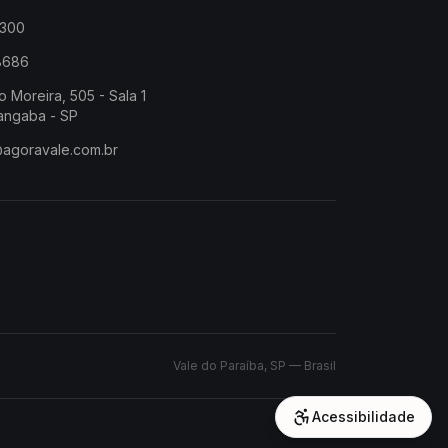
2300
-8686
o Moreira, 505 - Sala 1
angaba - SP
@agoravale.com.br
Vale do Paraíba, SP — Brasil
Acessibilidade