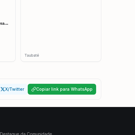
esa
mento
Taubaté
X/Twitter
Copiar link para WhatsApp
Destaque da Comunidade