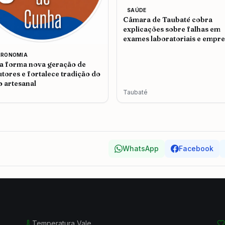
SAÚDE
Câmara de Taubaté cobra
explicações sobre falhas em
exames laboratoriais e empr
admite problemas no atendi
TRONOMIA
 forma nova geração de
tores e fortalece tradição do
o artesanal
Taubaté
WhatsApp
Facebook
Temperatura Vale