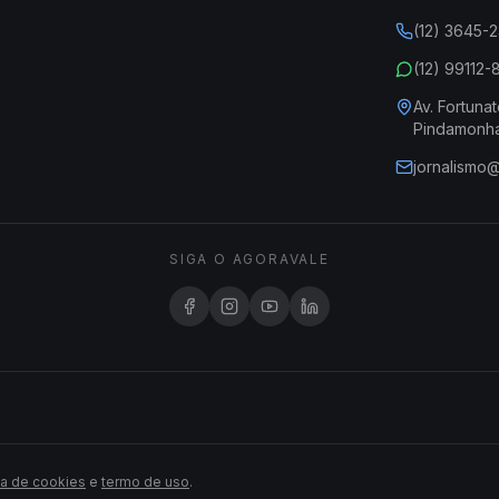
(12) 3645-
(12) 99112
Av. Fortunat
Pindamonh
jornalismo
SIGA O AGORAVALE
ca de cookies
e
termo de uso
.