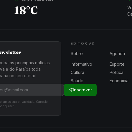
18°C
Vo
Ca
EDITORIAS
ewsletter
Sobre
Agenda
eba as principais notícias
Informativo
Esporte
Vale do Paraíba toda
Cultura
Política
ana no seu e-mail.
Saúde
Economia
Inscrever
eitamos sua privacidade. Cancele
do quiser.