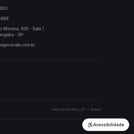
2300
-8686
o Moreira, 505 - Sala 1
angaba - SP
@agoravale.com.br
Vale do Paraíba, SP — Brasil
Acessibilidade