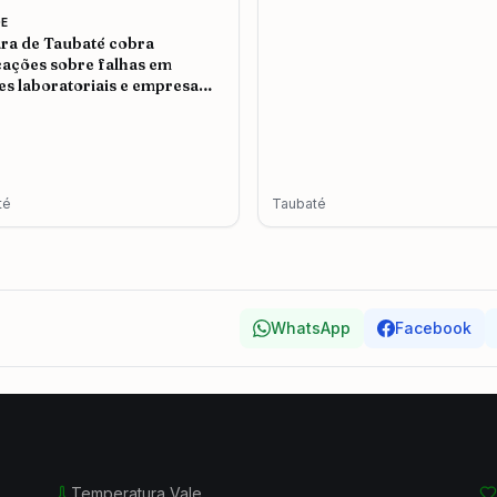
E
a de Taubaté cobra
cações sobre falhas em
s laboratoriais e empresa
e problemas no atendimento
té
Taubaté
WhatsApp
Facebook
Temperatura Vale