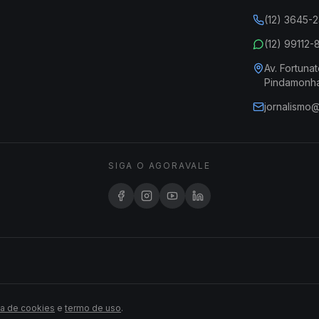
(12) 3645-
(12) 99112
Av. Fortunat
Pindamonh
jornalismo
SIGA O AGORAVALE
ca de cookies
e
termo de uso
.