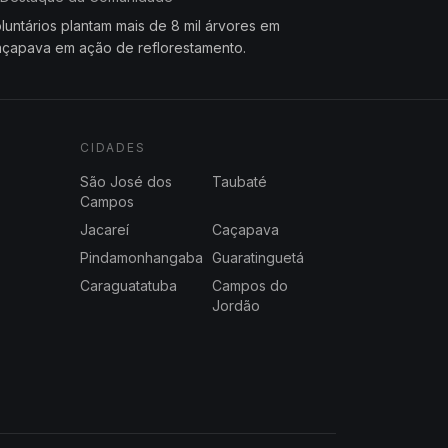
luntários plantam mais de 8 mil árvores em
çapava em ação de reflorestamento.
CIDADES
São José dos
Taubaté
Campos
Jacareí
Caçapava
Pindamonhangaba
Guaratinguetá
Caraguatatuba
Campos do
Jordão