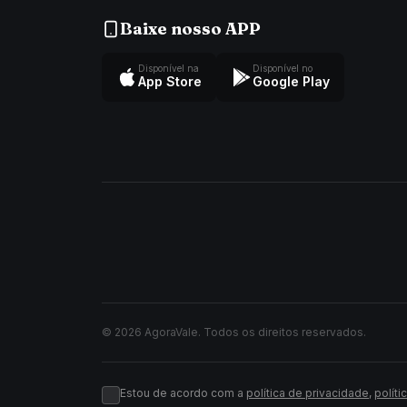
Baixe nosso APP
Disponível na
Disponível no
App Store
Google Play
© 2026 AgoraVale. Todos os direitos reservados.
Estou de acordo com a
política de privacidade
,
políti