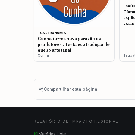
SAÚD
Câmar
expli
exame
admit
GASTRONOMIA
Cunha forma nova geração de
produtores e fortalece tradição do
queijo artesanal
Cunha
Tauba
Compartilhar esta página
RELATÓRIO DE IMPACTO REGIONAL
Matérias Hoje