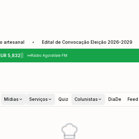
esanal
•
Edital de Convocação Eleição 2026-2029
•
C
EUR
5,832
|
|
Rádio AgoraVale FM
Mídias
Serviços
Quiz
Colunistas
DiaDe
Feed